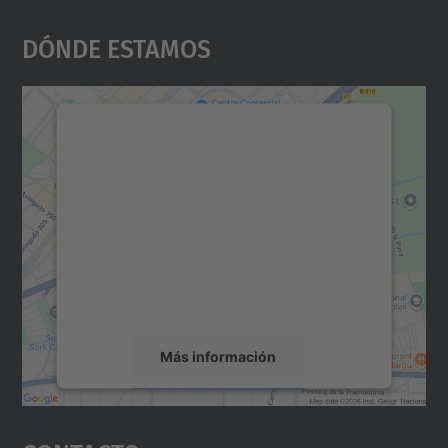
Dónde Estamos
Necesitamos su consentimiento
para cargar el servicio Google
Maps.
Utilizamos un servicio de terceros para
incrustar contenido de mapas que puede
recopilar datos sobre su actividad. Le
rogamos que revise los detalles y acepte el
servicio para ver este mapa.
Más información
Aceptar
powered by
Usercentrics Consent