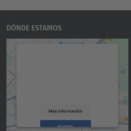
Dónde Estamos
Necesitamos su consentimiento
para cargar el servicio Google Maps.
Utilizamos un servicio de terceros para
incrustar contenido de mapas que puede
recopilar datos sobre su actividad. Le
rogamos que revise los detalles y acepte el
servicio para ver este mapa.
Más información
Aceptar