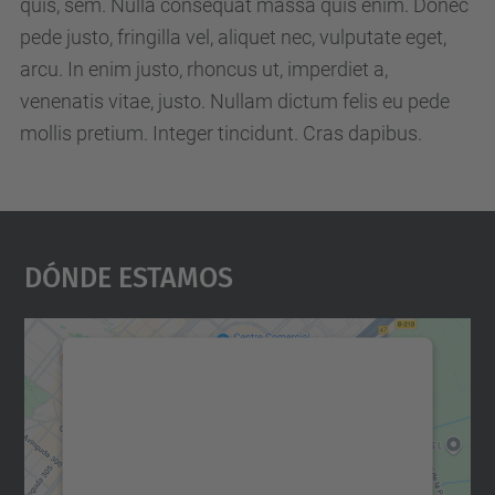
quis, sem. Nulla consequat massa quis enim. Donec
m
pede justo, fringilla vel, aliquet nec, vulputate eget,
.
arcu. In enim justo, rhoncus ut, imperdiet a,
m
venenatis vitae, justo. Nullam dictum felis eu pede
a
mollis pretium. Integer tincidunt. Cras dapibus.
s
t
e
r
Dónde Estamos
s
.
u
Necesitamos su consentimiento
p
para cargar el servicio Google
c
Maps.
.
Utilizamos un servicio de terceros para
e
incrustar contenido de mapas que puede