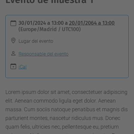
h
30/01/2024 a 13:00
a
20/01/2064 a 13:00
t
(Europe/Madrid / UTC100)
t
Lugar del evento
p
s
Responsable del evento
:
iCal
/
/
m
Lorem ipsum dolor sit amet, consectetuer adipiscing
a
elit. Aenean commodo ligula eget dolor. Aenean
s
massa. Cum sociis natoque penatibus et magnis dis
t
parturient montes, nascetur ridiculus mus. Donec
e
quam felis, ultricies nec, pellentesque eu, pretium
a