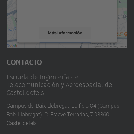
d
recopilar datos sobre su actividad. Le
u
rogamos que revise los detalles y acepte el
servicio para ver este mapa.
/
e
Más información
s
/
Aceptar
e
Contacto
powered by
Usercentrics Consent
v
Management Platform
e
Escuela de Ingeniería de
n
Telecomunicación y Aeroespacial de
t
Castelldefels
o
Campus del Baix Llobregat, Edificio C4 (Campus
s
Baix Llobregat). C. Esteve Terradas, 7 08860
/
Castelldefels
e
v