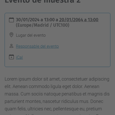
h
30/01/2024 a 13:00
a
20/01/2064 a 13:00
t
(Europe/Madrid / UTC100)
t
Lugar del evento
p
s
Responsable del evento
:
iCal
/
/
m
Lorem ipsum dolor sit amet, consectetuer adipiscing
a
elit. Aenean commodo ligula eget dolor. Aenean
s
massa. Cum sociis natoque penatibus et magnis dis
t
parturient montes, nascetur ridiculus mus. Donec
e
quam felis, ultricies nec, pellentesque eu, pretium
a