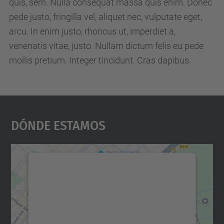
quis, sem. Nulla consequat massa quis enim. Donec
m
pede justo, fringilla vel, aliquet nec, vulputate eget,
.
arcu. In enim justo, rhoncus ut, imperdiet a,
m
venenatis vitae, justo. Nullam dictum felis eu pede
a
mollis pretium. Integer tincidunt. Cras dapibus.
s
t
e
r
Dónde Estamos
s
.
u
Necesitamos su consentimiento
p
para cargar el servicio Google
c
Maps.
.
Utilizamos un servicio de terceros para
e
incrustar contenido de mapas que puede