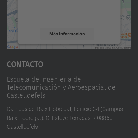
d
recopilar datos sobre su actividad. Le
u
rogamos que revise los detalles y acepte el
servicio para ver este mapa.
/
e
Más información
s
/
Aceptar
e
Contacto
powered by
Usercentrics Consent
v
Management Platform
e
Escuela de Ingeniería de
n
Telecomunicación y Aeroespacial de
t
Castelldefels
o
Campus del Baix Llobregat, Edificio C4 (Campus
s
Baix Llobregat). C. Esteve Terradas, 7 08860
/
Castelldefels
e
v