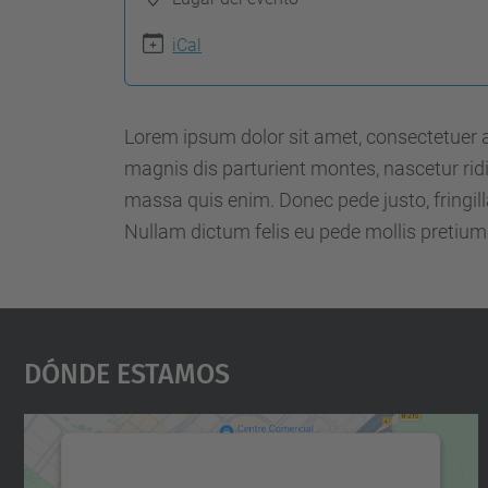
p
iCal
s
:
/
Lorem ipsum dolor sit amet, consectetuer 
/
magnis dis parturient montes, nascetur ridi
m
massa quis enim. Donec pede justo, fringilla 
a
Nullam dictum felis eu pede mollis pretium.
s
t
e
a
Dónde Estamos
m
.
m
Necesitamos su consentimiento
a