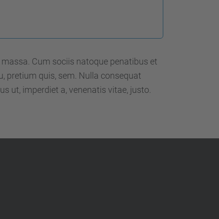
d
a
…
n massa. Cum sociis natoque penatibus et
eu, pretium quis, sem. Nulla consequat
s ut, imperdiet a, venenatis vitae, justo.