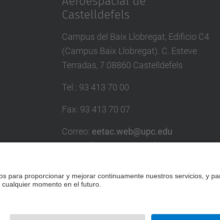
Aeroespacial de
Castelldefels
Campus del Baix Llobregat, Edificio C4
(Campus Baix Llobregat). C. Esteve
Terradas, 7 08860 Castelldefels
Tel.
:
93 413 70 00
Fax
:
93 413 70 07
Correo
:
eetac.web@upc.edu
eetac.directora@upc.edu
Directorio UPC
Formulario de contacto